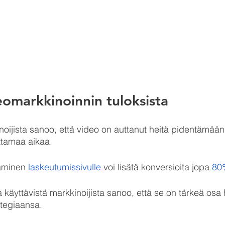
deomarkkinoinnin tuloksista
noijista sanoo, että video on auttanut heitä pidentämään v
uttamaa aikaa.
äminen 
laskeutumissivulle 
voi lisätä konversioita jopa 
80
a käyttävistä markkinoijista sanoo, että se on tärkeä osa
ategiaansa.