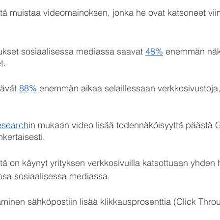
stä muistaa videomainoksen, jonka he ovat katsoneet vii
ukset sosiaalisessa mediassa saavat 
48%
 enemmän näky
t.
tävät 
88%
 enemmän aikaa selaillessaan verkkosivustoja, 
esearch
in mukaan video lisää todennäköisyyttä päästä 
nkertaisesti.
stä on käynyt yrityksen verkkosivuilla katsottuaan yhden 
sa sosiaalisessa mediassa.
äminen sähköpostiin lisää klikkausprosenttia (Click Thro