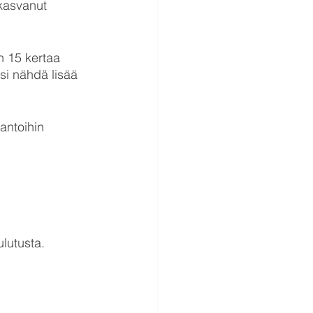
kasvanut 
n 15 kertaa 
isi nähdä lisää 
antoihin 
ulutusta.