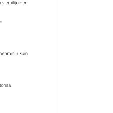
vierailijoiden 
n 
peammin kuin 
stonsa 