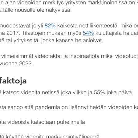
ajan videoiden merkitys yritysten markkinoinnissa on 
 tälle nousulle ole näkyvissä. 
uodostavat jo yli 
82%
 kaikesta nettiliikenteestä, mikä o
a 2017. Tilastojen mukaan myös 
54%
 kuluttajista halua
ltä tai yritykseltä, jonka kanssa he asioivat.
 viimeisimmät videofaktat ja inspiraatiota miksi videotuot
 vuonna 2022.
faktoja
ä katsoo videoita netissä joka viikko ja 55% joka päivä.
jista sanoo että pandemia on lisännyt heidän videoiden k
ista videoista katsotaan puhelimella
stä käyttää videoita markkinointivälineenä.