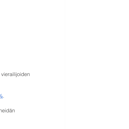
ierailijoiden 
%
.
 heidän 