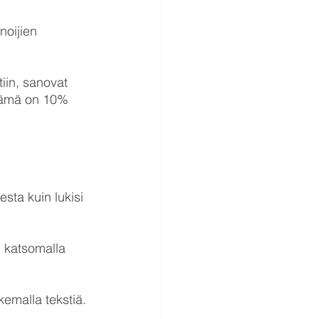
noijien 
iin, sanovat 
(tämä on 10% 
sta kuin lukisi 
n katsomalla 
kemalla tekstiä. 