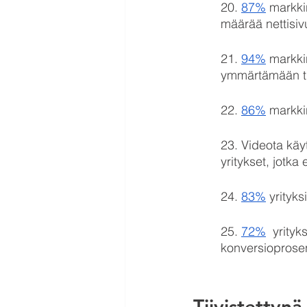
20. 
87%
 markki
määrää nettisivu
21. 
94%
 markki
ymmärtämään tu
22. 
86%
 markki
23. Videota käyt
yritykset, jotka 
24. 
83%
 yrityk
25. 
72%
  yrity
konversioprosen
Tiivistettynä