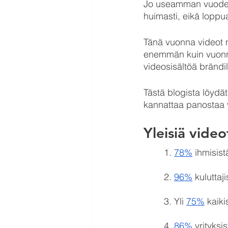
Jo useamman vuoden 
huimasti, eikä loppua
Tänä vuonna videot m
enemmän kuin vuonn
videosisältöä ​​brändi
Tästä blogista löydät
kannattaa panostaa
Yleisiä video
1. 
78%
 ihmisist
2. 
96%
 kulutta
3. Yli 
75%
 kaik
4. 
86%
 yrityksi