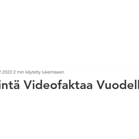
EO PRODUCTION
VUOKRASTUDIO
RENTAL
2.2022
2 min käytetty lukemiseen
intä Videofaktaa Vuodel