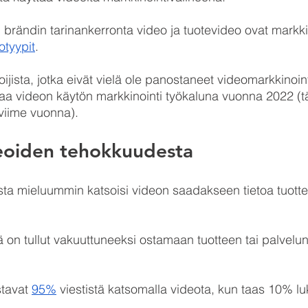
 brändin tarinankerronta video ja tuotevideo ovat markki
otyypit
.
ijista, jotka eivät vielä ole panostaneet videomarkkinoint
taa videon käytön markkinointi työkaluna vuonna 2022 
iime vuonna).
deoiden tehokkuudesta
jista mieluummin katsoisi videon saadakseen tietoa tuottee
tä on tullut vakuuttuneeksi ostamaan tuotteen tai palvelu
tavat 
95%
 viestistä katsomalla videota, kun taas 10% lu