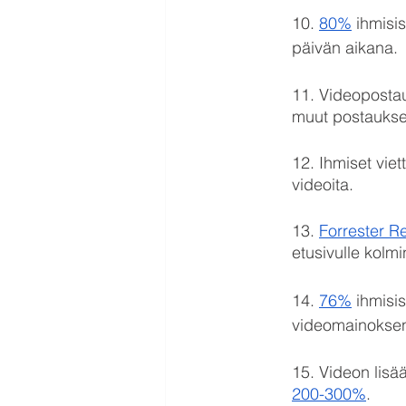
10. 
80%
 ihmisi
päivän aikana.
11. Videoposta
muut postaukse
12. Ihmiset viet
videoita.
13. 
Forrester R
etusivulle kolmi
14. 
76%
 ihmisi
videomainoksen
15. Videon lisä
200-300%
.