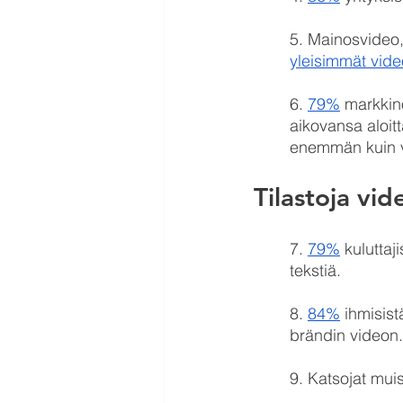
5. Mainosvideo,
yleisimmät vide
6. 
79%
 markkino
aikovansa aloit
enemmän kuin v
Tilastoja vi
7. 
79%
 kulutta
tekstiä.
8. 
84%
 ihmisis
brändin videon.
9. Katsojat muis