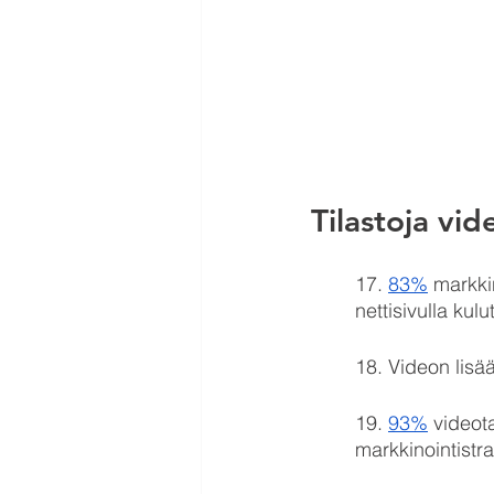
Tilastoja vi
17. 
83%
 markki
nettisivulla kul
18. Videon lisä
19. 
93%
 videot
markkinointistr