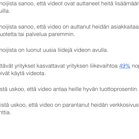
noijista sanoo, että videot ovat auttaneet heitä lisäämään 
illa.
noijista sanoo, että video on auttanut heidän asiakkaitaa
otetta tai palvelua paremmin.
noijista on luonut uusia liidejä videon avulla.
tävät yritykset kasvattavat yrityksen liikevaihtoa 
49%
 no
eivät käytä videota. 
sistä uskoo, että video antaa heille hyvän tuottoprosentin.
ksistä uskoo, että video on parantanut heidän verkkosivu
ttia.