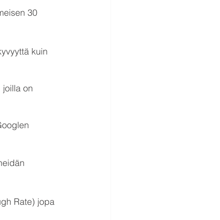
meisen 30 
vyyttä kuin 
joilla on 
Googlen 
heidän 
ugh Rate) jopa 