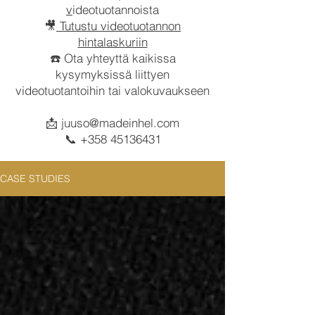
v
ideotuotannoista
🎥
Tutustu videotuotannon
hintalaskuriin
☎️ Ota yhteyttä kaikissa
kysymyksissä liittyen
videotuotantoihin tai valokuvaukseen
📩
juuso@madeinhel.com
📞
+358 45136431
CASE STUDIES