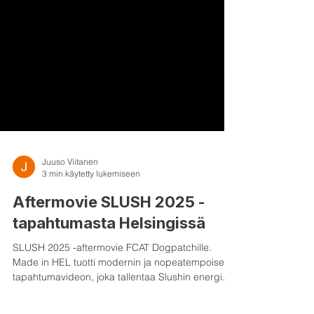
Juuso Viitanen
3 min käytetty lukemiseen
Aftermovie SLUSH 2025 -
tapahtumasta Helsingissä
SLUSH 2025 -aftermovie FCAT Dogpatchille.
Made in HEL tuotti modernin ja nopeatempoisen
tapahtumavideon, joka tallentaa Slushin energian,