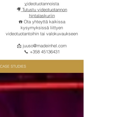
v
ideotuotannoista
🎥
Tutustu videotuotannon
hintalaskuriin
☎️ Ota yhteyttä kaikissa
kysymyksissä liittyen
videotuotantoihin tai valokuvaukseen
📩
juuso@madeinhel.com
📞
+358 45136431
CASE STUDIES