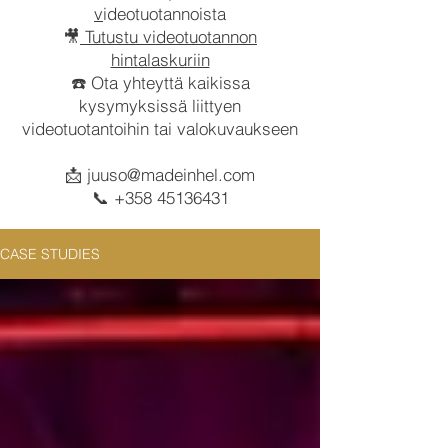
v
ideotuotannoista
🎥
Tutustu videotuotannon
hintalaskuriin
☎️ Ota yhteyttä kaikissa
kysymyksissä liittyen
videotuotantoihin tai valokuvaukseen
📩
juuso@madeinhel.com
📞
+358 45136431
CASE STUDIES