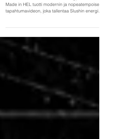
SLUSH 2025 -aftermovie FCAT Dogpatchille.
Made in HEL tuotti modernin ja nopeatempoisen
tapahtumavideon, joka tallentaa Slushin energian,
ihmiset ja startup-tunnelman Helsingissä.