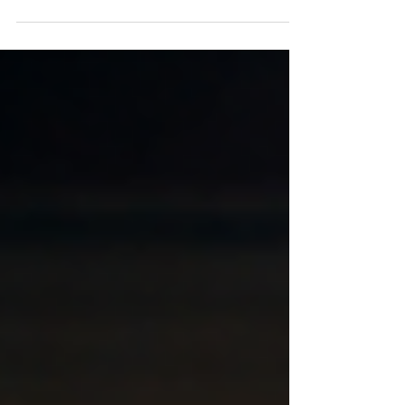
tapahtumavideon, joka tallentaa Slushin energian,
ihmiset ja startup-tunnelman Helsingissä.