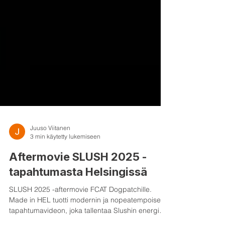
Juuso Viitanen
3 min käytetty lukemiseen
Aftermovie SLUSH 2025 -
tapahtumasta Helsingissä
SLUSH 2025 -aftermovie FCAT Dogpatchille.
Made in HEL tuotti modernin ja nopeatempoisen