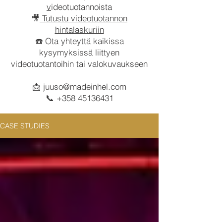
v
ideotuotannoista
🎥
Tutustu videotuotannon
hintalaskuriin
☎️ Ota yhteyttä kaikissa
kysymyksissä liittyen
videotuotantoihin tai valokuvaukseen
📩
juuso@madeinhel.com
📞
+358 45136431
CASE STUDIES