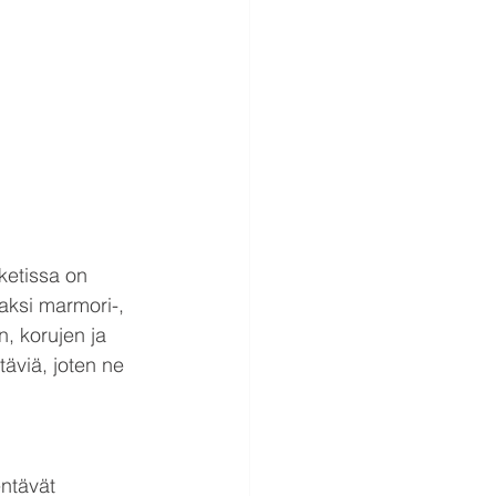
ketissa on 
aksi marmori-, 
n, korujen ja 
äviä, joten ne 
ntävät 