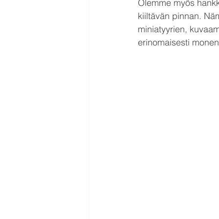
Olemme myös hankkine
kiiltävän pinnan. Näm
miniatyyrien, kuvaam
erinomaisesti monenla