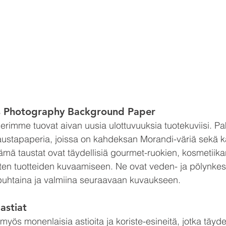
ns Photography Background Paper
imme tuovat aivan uusia ulottuvuuksia tuotekuviisi. Pa
taustapaperia, joissa on kahdeksan Morandi-väriä sekä k
 Nämä taustat ovat täydellisiä gourmet-ruokien, kosmetiika
en tuotteiden kuvaamiseen. Ne ovat veden- ja pölynkest
 puhtaina ja valmiina seuraavaan kuvaukseen.
 astiat
yös monenlaisia astioita ja koriste-esineitä, jotka täyde