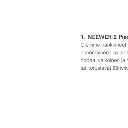
1. 
NEEWER 2 Piec
Olemme hankkineet vu
erinomainen lisä tuo
hopea, valkoinen ja m
tai korostavat äärivi