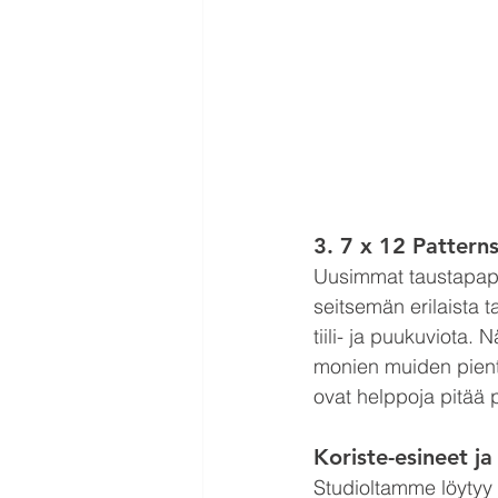
3. 
7 x 12 Patter
Uusimmat taustapaper
seitsemän erilaista 
tiili- ja puukuviota.
monien muiden pient
ovat helppoja pitää
Koriste-esineet ja
Studioltamme löytyy m