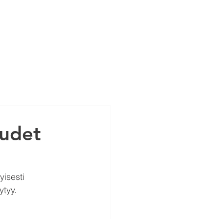
 STUDIO
CASE STUDIES
uudet
yisesti 
ytyy.