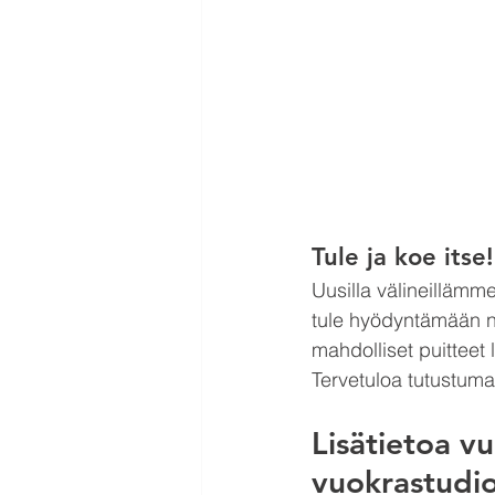
Tule ja koe itse!
Uusilla välineillämm
tule hyödyntämään nä
mahdolliset puitteet
Tervetuloa tutustum
Lisätietoa vu
vuokrastudion