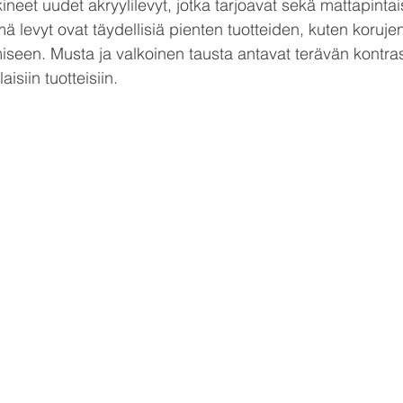
et uudet akryylilevyt, jotka tarjoavat sekä mattapintai
ä levyt ovat täydellisiä pienten tuotteiden, kuten korujen,
iseen. Musta ja valkoinen tausta antavat terävän kontrast
isiin tuotteisiin. 