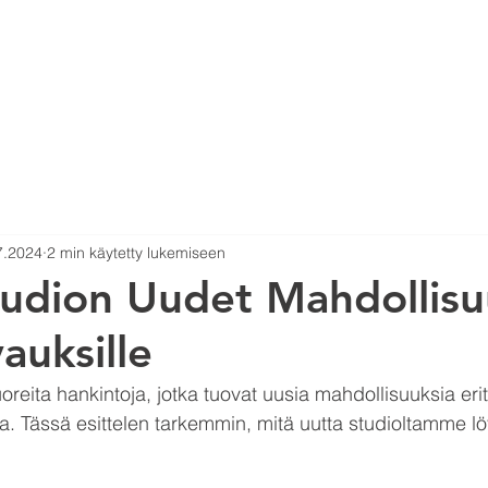
EO PRODUCTION
VUOKRASTUDIO
RENTAL
7.2024
2 min käytetty lukemiseen
udion Uudet Mahdollis
auksille
oreita hankintoja, jotka tuovat uusia mahdollisuuksia erit
a. Tässä esittelen tarkemmin, mitä uutta studioltamme lö