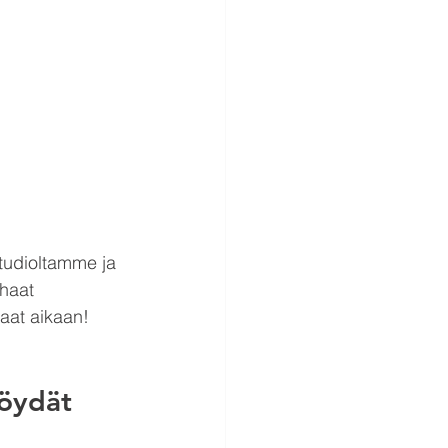
tudioltamme ja 
haat 
saat aikaan!
löydät 