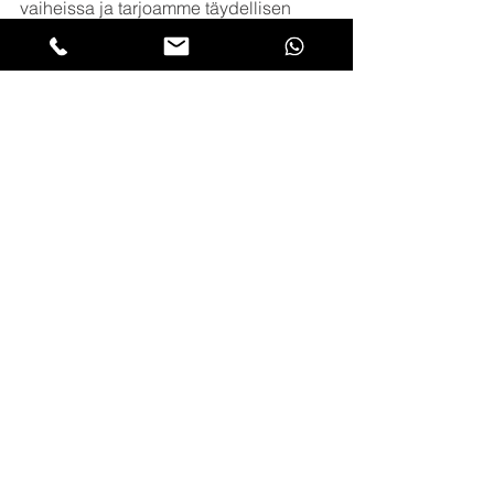
vaiheissa ja tarjoamme täydellisen 
avaimet käteen -ratkaisun. 
Ammattitaitoomme luottaa jo yli 100 
kotimaista ja kansainvälistä yritystä. 
🎬 
Katso esimerkkejä tekemistämme 
mainosvideoista
🎥 
Tutustu videotuotannon 
hintalaskuriin
☎️ 
Ota yhteyttä.
 Toteutamme 
tuloksellisia videoita kaikenlaisiin ja 
kaikenkokoisiin tarpeisiin. 
📩 
juuso@madeinhel.com
📞 +358 451364310