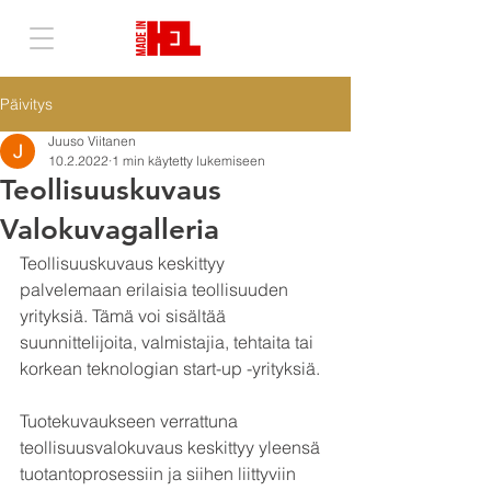
Päivitys
Juuso Viitanen
10.2.2022
1 min käytetty lukemiseen
Teollisuuskuvaus
Valokuvagalleria
Teollisuuskuvaus keskittyy 
palvelemaan erilaisia teollisuuden 
yrityksiä. Tämä voi sisältää 
suunnittelijoita, valmistajia, tehtaita tai 
korkean teknologian start-up -yrityksiä. 
Tuotekuvaukseen verrattuna 
teollisuusvalokuvaus keskittyy yleensä 
tuotantoprosessiin ja siihen liittyviin 