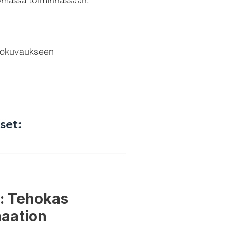
 omassa toiminnassaan.
valokuvaukseen
set:
o: Tehokas
maation