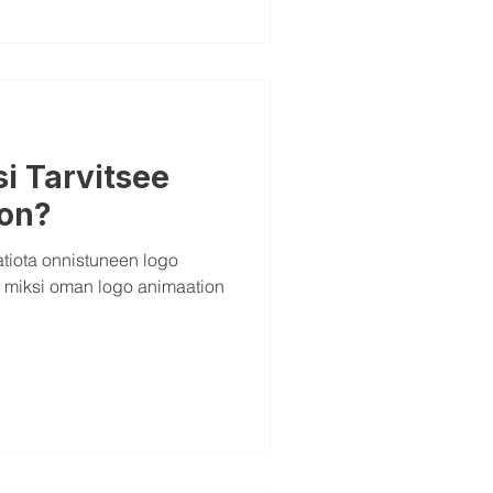
si Tarvitsee
on?
atiota onnistuneen logo
t miksi oman logo animaation