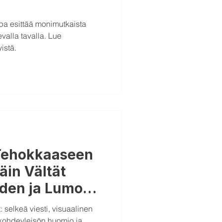
pa esittää monimutkaista
evalla tavalla. Lue
istä.
 Tehokkaaseen
äin Vältät
den ja Lumoat
selkeä viesti, visuaalinen
kohdeyleisön huomio ja