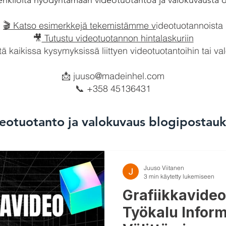
iä henkilöitä hyödyntämään videotuotantoa ja valokuvausta
🎬 Katso esimerkkejä tekemistämme v
ideotuotannoista
🎥
Tutustu videotuotannon hintalaskuriin
tä kaikissa kysymyksissä liittyen videotuotantoihin tai 
📩
juuso@madeinhel.com
📞 +358 45136431
eotuotanto ja valokuvaus blogipostauk
Juuso Viitanen
3 min käytetty lukemiseen
Grafiikkavide
Työkalu Infor