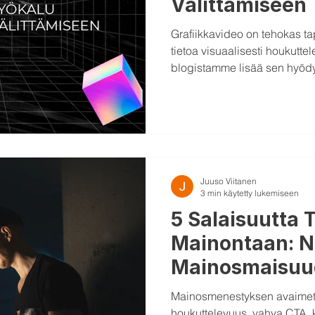
Välittämiseen
Grafiikkavideo on tehokas ta
tietoa visuaalisesti houkuttel
blogistamme lisää sen hyödy
Juuso Viitanen
3 min käytetty lukemiseen
5 Salaisuutta
Mainontaan: N
Mainosmaisuu
Yleisösi
Mainosmenestyksen avaimet: 
houkuttelevuus, vahva CTA, 