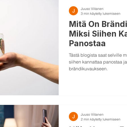
Juuso Viitanen
3 min käytetty lukemiseen
Mitä On Bränd
Miksi Siihen K
Panostaa
Tästä blogista saat selville 
siihen kannattaa panostaa ja
brändikuvaukseen.
Juuso Viitanen
2 min käytetty lukemiseen