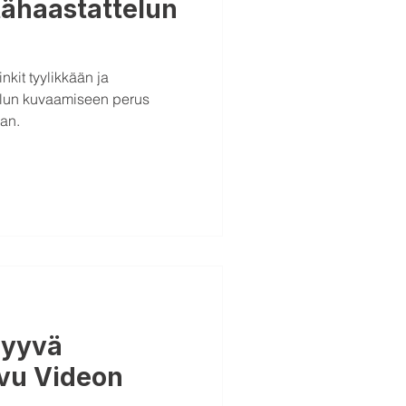
tähaastattelun
nkit tyylikkään ja
elun kuvaamiseen perus
an.
Myyvä
vu Videon