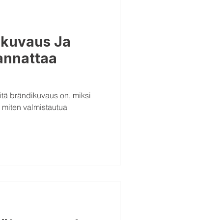
ikuvaus Ja
annattaa
mitä brändikuvaus on, miksi
 miten valmistautua