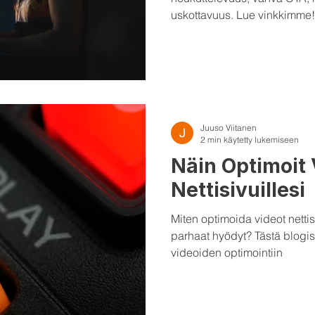
uskottavuus. Lue vinkkimme!
Juuso Viitanen
2 min käytetty lukemiseen
Näin Optimoit
Nettisivuillesi
Miten optimoida videot nettisiv
parhaat hyödyt? Tästä blogista löydät parhaat vinkit
videoiden optimointiin