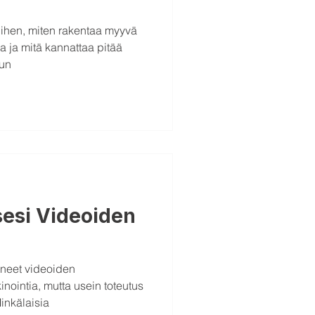
siihen, miten rakentaa myyvä
a ja mitä kannattaa pitää
sun
sesi Videoiden
äneet videoiden
nointia, mutta usein toteutus
inkälaisia