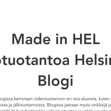
EO PRODUCTION
VUOKRASTUDIO
RENTAL
Made in HEL
tuotantoa Helsi
Blogi
gissa kerrotaan videotuotannon eri osa-alueista, kuten k
sta ja jälkituotannosta. Blogissa jaetaan myös vinkkejä ja