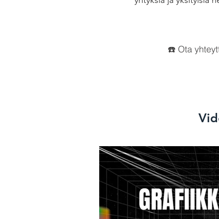
yrityksiä ja yksityis
☎️ Ota yhteyt
Vid