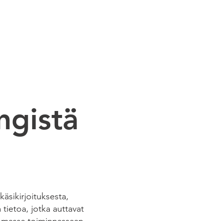
 STUDIO
CASE STUDIES
ngistä
äsikirjoituksesta,
 tietoa, jotka auttavat