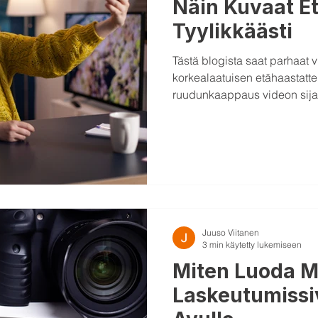
Näin Kuvaat E
Tyylikkäästi
Tästä blogista saat parhaat vi
korkealaatuisen etähaastatt
ruudunkaappaus videon sija
Juuso Viitanen
3 min käytetty lukemiseen
Miten Luoda 
Laskeutumissi