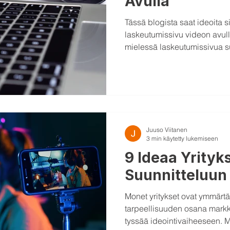
Avulla
Tässä blogista saat ideoita 
laskeutumissivu videon avull
mielessä laskeutumissivua 
Juuso Viitanen
3 min käytetty lukemiseen
9 Ideaa Yrityk
Suunnitteluun
Monet yritykset ovat ymmärt
tarpeellisuuden osana markki
tyssää ideointivaiheeseen. M