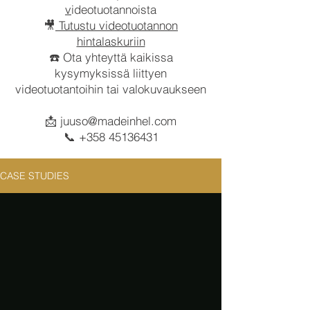
v
ideotuotannoista
🎥
Tutustu videotuotannon
hintalaskuriin
☎️ Ota yhteyttä kaikissa
kysymyksissä liittyen
videotuotantoihin tai valokuvaukseen
📩
juuso@madeinhel.com
📞
+358 45136431
CASE STUDIES