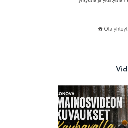
yrityksiä ja yksityis
☎️ Ota yhteyt
Vid