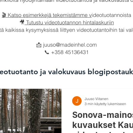
iä henkilöitä hyödyntämään videotuotantoa ja valokuvausta
🎬 Katso esimerkkejä tekemistämme v
ideotuotannoista
🎥
Tutustu videotuotannon hintalaskuriin
tä kaikissa kysymyksissä liittyen videotuotantoihin tai 
📩
juuso@madeinhel.com
📞 +358 45136431
eotuotanto ja valokuvaus blogipostauk
Juuso Viitanen
3 min käytetty lukemiseen
Sonova-maino
kuvaukset Kau