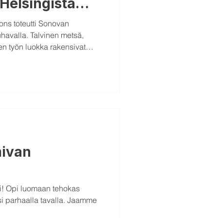
Helsingistä
ns toteutti Sonovan
havalla. Talvinen metsä,
en työn luokka rakensivat
n ympäristön, jossa Kaukon
mivan
si! Opi luomaan tehokas
si parhaalla tavalla. Jaamme