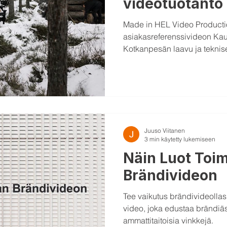
videotuotanto 
Pohjanmaalle
Made in HEL Video Productio
asiakasreferenssivideon Kau
Kotkanpesän laavu ja teknis
videolle aidon ja rauhallise
tarina pääsi keskiöön.
Juuso Viitanen
3 min käytetty lukemiseen
Näin Luot Toi
Brändivideon
Tee vaikutus brändivideolla
video, joka edustaa brändiä
ammattitaitoisia vinkkejä.