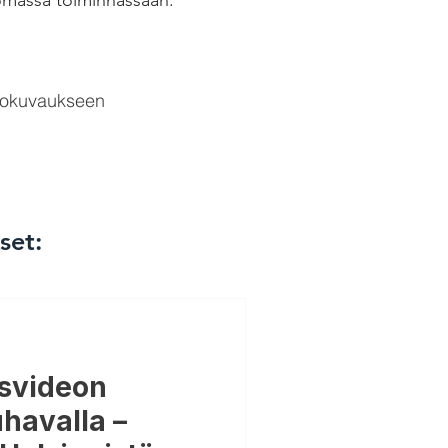
 omassa toiminnassaan.
valokuvaukseen
set:
svideon
havalla –