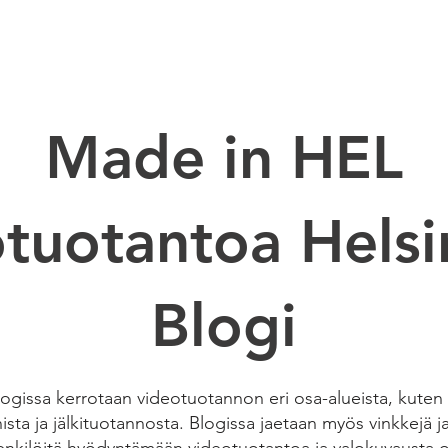
EO PRODUCTION
VUOKRASTUDIO
RENTAL
Made in HEL
tuotantoa Helsi
Blogi
gissa kerrotaan videotuotannon eri osa-alueista, kuten k
sta ja jälkituotannosta. Blogissa jaetaan myös vinkkejä ja