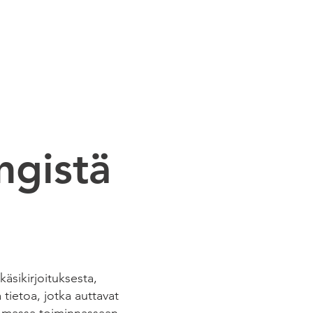
 STUDIO
CASE STUDIES
ngistä
äsikirjoituksesta,
 tietoa, jotka auttavat