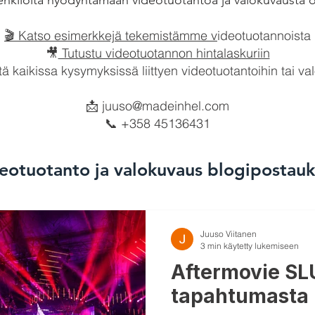
iä henkilöitä hyödyntämään videotuotantoa ja valokuvausta
🎬 Katso esimerkkejä tekemistämme v
ideotuotannoista
🎥
Tutustu videotuotannon hintalaskuriin
tä kaikissa kysymyksissä liittyen videotuotantoihin tai 
📩
juuso@madeinhel.com
📞 +358 45136431
eotuotanto ja valokuvaus blogipostauk
Juuso Viitanen
3 min käytetty lukemiseen
Aftermovie SL
tapahtumasta 