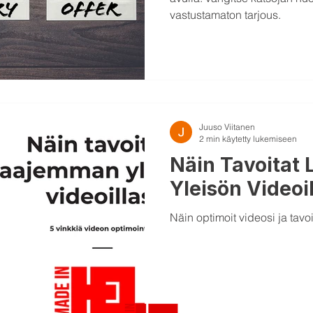
vastustamaton tarjous.
Juuso Viitanen
2 min käytetty lukemiseen
Näin Tavoitat
Yleisön Videoil
Näin optimoit videosi ja tavo
s