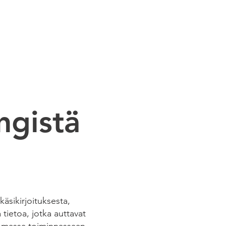
 STUDIO
CASE STUDIES
ngistä
äsikirjoituksesta,
 tietoa, jotka auttavat