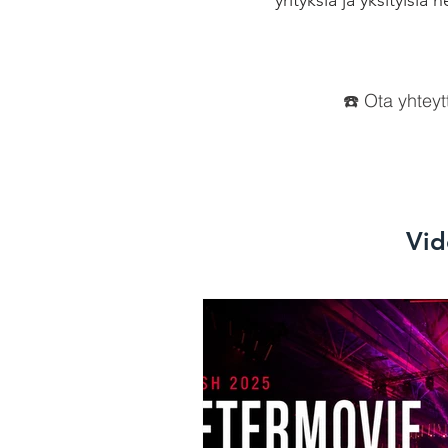
yrityksiä ja yksityis
☎️ Ota yhteyt
Vid