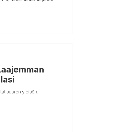
 Laajemman
lasi
itat suuren yleisön.