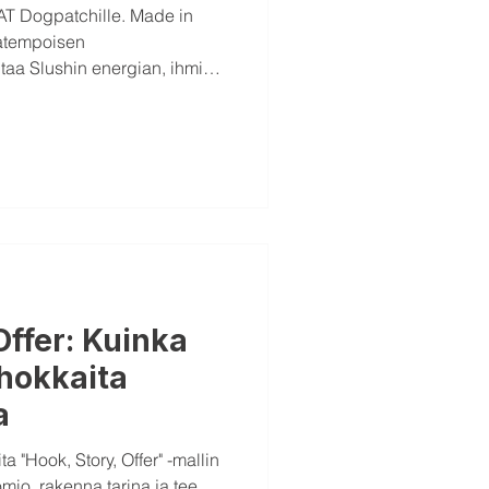
T Dogpatchille. Made in
eatempoisen
taa Slushin energian, ihmiset
issä.
Offer: Kuinka
hokkaita
a
a "Hook, Story, Offer" -mallin
mio, rakenna tarina ja tee