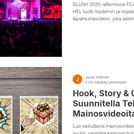
SLUSH 2025 -aftermovie FCA
HEL tuotti modernin ja nop
tapahtumavideon, joka tallen
ja startup-tunnelman Helsing
Juuso Viitanen
4 min käytetty lukemiseen
Hook, Story & 
Suunnitella Te
Mainosvideoit
Luo vaikuttavia mainosvideoit
avulla: vangitse katsojan huo