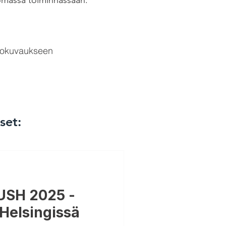
 omassa toiminnassaan.
valokuvaukseen
set:
USH 2025 -
Helsingissä