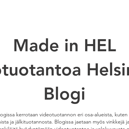
EO PRODUCTION
VUOKRASTUDIO
RENTAL
Made in HEL
tuotantoa Helsi
Blogi
gissa kerrotaan videotuotannon eri osa-alueista, kuten k
sta ja jälkituotannosta. Blogissa jaetaan myös vinkkejä ja