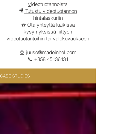
v
ideotuotannoista
🎥
Tutustu videotuotannon
hintalaskuriin
☎️ Ota yhteyttä kaikissa
kysymyksissä liittyen
videotuotantoihin tai valokuvaukseen
📩
juuso@madeinhel.com
📞
+358 45136431
CASE STUDIES