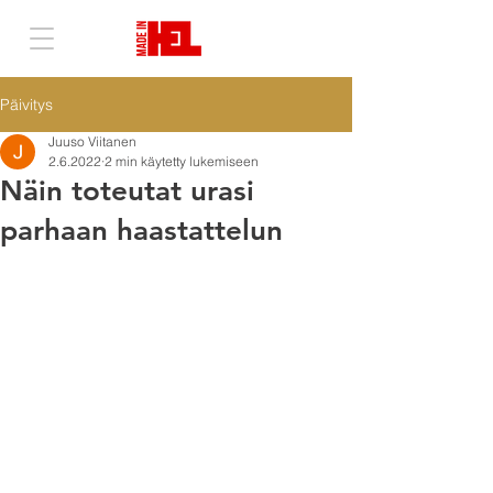
Päivitys
Juuso Viitanen
2.6.2022
2 min käytetty lukemiseen
Näin toteutat urasi
parhaan haastattelun