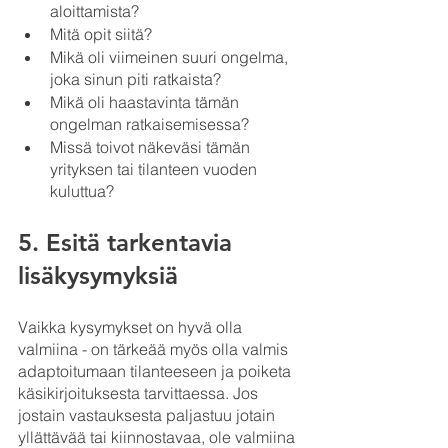
aloittamista?
Mitä opit siitä?
Mikä oli viimeinen suuri ongelma, 
joka sinun piti ratkaista?
Mikä oli haastavinta tämän 
ongelman ratkaisemisessa?
Missä toivot näkeväsi tämän 
yrityksen tai tilanteen vuoden 
kuluttua?
5. Esitä tarkentavia 
lisäkysymyksiä
Vaikka kysymykset on hyvä olla 
valmiina - on tärkeää myös olla valmis 
adaptoitumaan tilanteeseen ja poiketa 
käsikirjoituksesta tarvittaessa. Jos 
jostain vastauksesta paljastuu jotain 
yllättävää tai kiinnostavaa, ole valmiina 