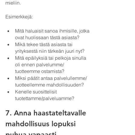
mieliin.
Esimerkkejä:
Mitä haluaisit sanoa ihmisille, jotka 
ovat huolissaan tästä asiasta?
Mikä tekee tästä asiasta tai 
yrityksestä niin tärkeän juuri nyt?
Mitä epäilyksiä tai pelkoja sinulla 
oli ennen palvelumme/ 
tuotteemme ostamista?
Miksi päätit antaa palvelullemme/ 
tuotteellemme mahdollisuuden?
Kenelle suosittelisit 
tuotettamme/palveluamme?
7. Anna haastateltavalle 
mahdollisuus lopuksi 
puhua vapaasti