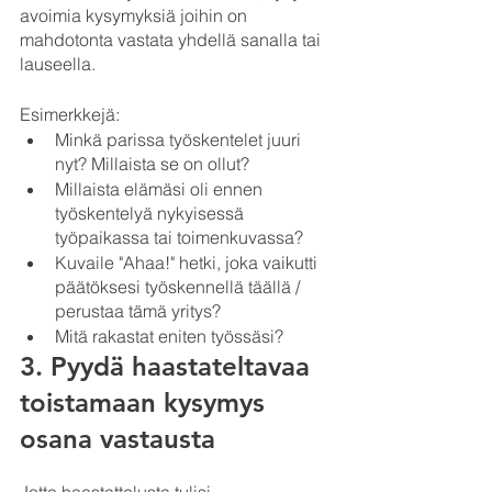
avoimia kysymyksiä joihin on 
mahdotonta vastata yhdellä sanalla tai 
lauseella.
Esimerkkejä:
Minkä parissa työskentelet juuri 
nyt? Millaista se on ollut?
Millaista elämäsi oli ennen 
työskentelyä nykyisessä 
työpaikassa tai toimenkuvassa?
Kuvaile "Ahaa!" hetki, joka vaikutti 
päätöksesi työskennellä täällä / 
perustaa tämä yritys?
Mitä rakastat eniten työssäsi?
3. Pyydä haastateltavaa 
toistamaan kysymys 
osana vastausta
Jotta haastattelusta tulisi 