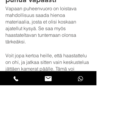
Vapaan puheenvuoro on loistava 
mahdollisuus saada hienoa 
materiaalia, josta et olisi koskaan 
ajatellut kysyä. Se saa myös 
haastateltavan tuntemaan olonsa 
tärkeäksi.
Voit jopa kertoa heille, että haastattelu 
on ohi, ja jatkaa sitten vain keskustelua 
jättäen kamerat päälle. Tämä voi 
poistaa haastattelun aiheuttaman 
stressin ja saada haastateltavan 
jakamaan vielä lisää. On äärimmäisen 
tärkeää kuitenkin mainita lopuksi, että 
kamerat pyörivät edelleen. 
Tiivistettynä
Nyt sinulla pitäisi olla hyvä käsitys siitä, 
minkälaisia kysymyksiä 