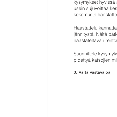
kysymykset hyvissä a
usein sujuvoittaa kes
kokemusta haastattel
Haastattelu kannattaa
jännitystä. Näitä pät
haastateltavan rento
Suunnittele kysymykse
pidettyä katsojien mi
3. Vältä vastavaloa