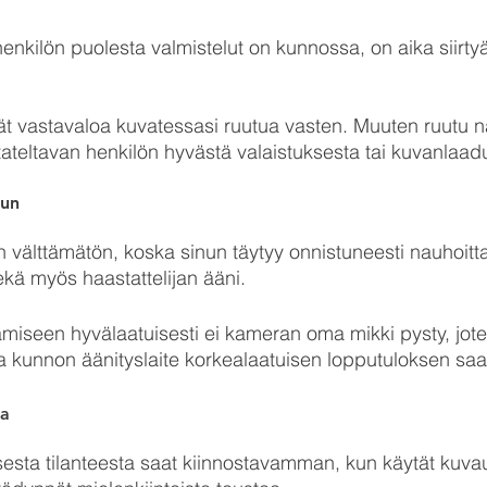
nkilön puolesta valmistelut on kunnossa, on aika siirtyä
tät vastavaloa kuvatessasi ruutua vasten. Muuten ruutu n
teltavan henkilön hyvästä valaistuksesta tai kuvanlaadu
uun
n välttämätön, koska sinun täytyy onnistuneesti nauhoitt
ekä myös haastattelijan ääni.
iseen hyvälaatuisesti ei kameran oma mikki pysty, jote
a kunnon äänityslaite korkealaatuisen lopputuloksen saa
a 
sesta tilanteesta saat kiinnostavamman, kun käytät kuv