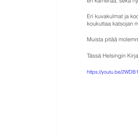
eri kameraa, sekä hy
Eri kuvakulmat ja koo
koukuttaa katsojan m
Muista pitää molemm
Tässä Helsingin Kir
https://youtu.be/2WD