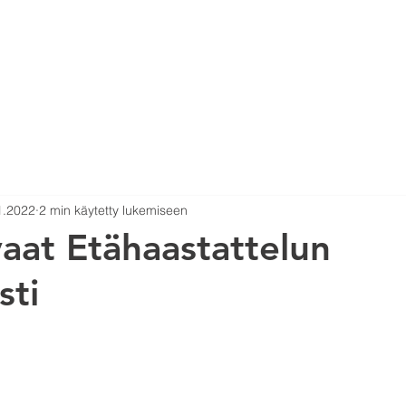
EO PRODUCTION
VUOKRASTUDIO
RENTAL
1.2022
2 min käytetty lukemiseen
aat Etähaastattelun
sti