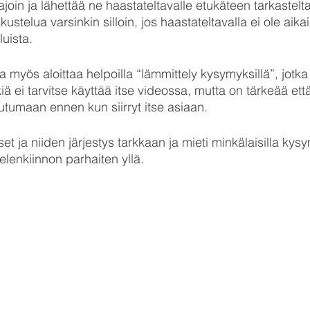
join ja lähettää ne haastateltavalle etukäteen tarkastelt
kustelua varsinkin silloin, jos haastateltavalla ei ole aik
uista.
 myös aloittaa helpoilla “lämmittely kysymyksillä”, jotka
kiä ei tarvitse käyttää itse videossa, mutta on tärkeää ett
utumaan ennen kun siirryt itse asiaan.
t ja niiden järjestys tarkkaan ja mieti minkälaisilla kysy
elenkiinnon parhaiten yllä.