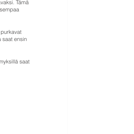
avaksi. Tämä 
aisempaa 
 purkavat 
ä saat ensin 
myksillä saat 