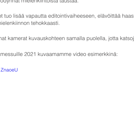
ödynnät mielenkiintoista taustaa. 
t tuo lisää vapautta editointivaiheeseen, elävöittää haast
ielenkiinnon tehokkaasti.
at kamerat kuvauskohteen samalla puolella, jotta katso
jamessuille 2021 kuvaamamme video esimerkkinä:
B1ZnaoeU