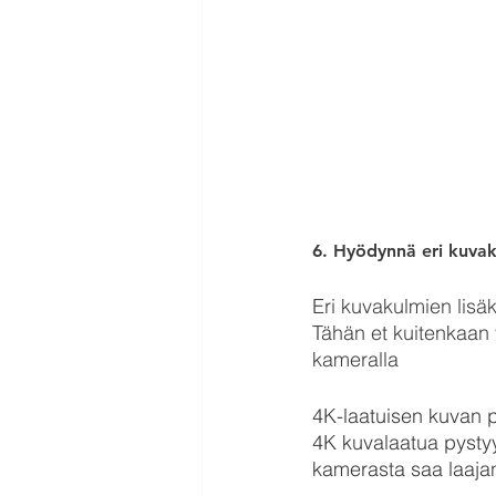
6. Hyödynnä eri kuva
Eri kuvakulmien lisä
Tähän et kuitenkaan 
kameralla 
4K-laatuisen kuvan p
4K kuvalaatua pystyy
kamerasta saa laajan 