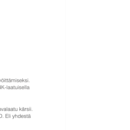
öittämiseksi. 
K-laatuisella 
alaatu kärsii.  
. Eli yhdestä 