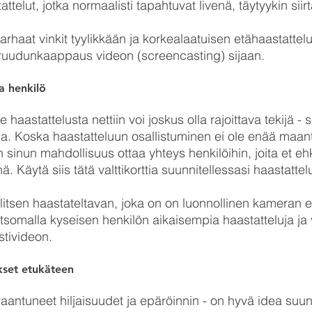
ttelut, jotka normaalisti tapahtuvat livenä, täytyykin siir
arhaat vinkit tyylikkään ja korkealaatuisen etähaastattel
uudunkaappaus videon (screencasting) sijaan.
va henkilö
e haastattelusta nettiin voi joskus olla rajoittava tekijä 
a. Koska haastatteluun osallistuminen ei ole enää maanti
 on sinun mahdollisuus ottaa yhteys henkilöihin, joita et eh
nä. Käytä siis tätä valttikorttia suunnitellessasi haastattel
alitsen haastateltavan, joka on on luonnollinen kameran
atsomalla kyseisen henkilön aikaisempia haastatteluja ja v
stivideon.
kset etukäteen
ivaantuneet hiljaisuudet ja epäröinnin - on hyvä idea suunn