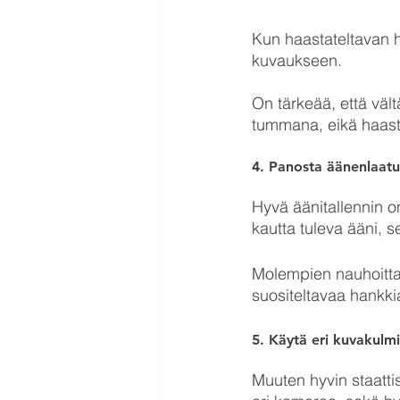
Kun haastateltavan he
kuvaukseen. 
On tärkeää, että väl
tummana, eikä haasta
4. Panosta äänenlaat
Hyvä äänitallennin o
kautta tuleva ääni, s
Molempien nauhoittam
suositeltavaa hankki
5. Käytä eri kuvakulmi
Muuten hyvin staatti