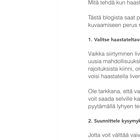
Mitä tehdä kun haasta
Tästä blogista saat p
kuvaamiseen perus r
1. Valitse haastatelta
Vaikka siirtyminen liv
uusia mahdollisuuksi
rajoituksista kiinni,
voisi haastatella live
Ole tarkkana, että v
voit saada selville k
pyytämällä lyhyen te
2. Suunnittele kysymy
Jotta voit välttää va