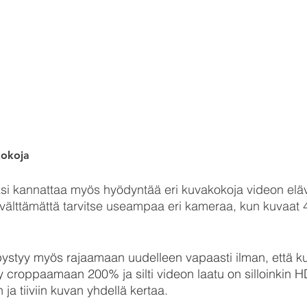
kokoja
ksi kannattaa myös hyödyntää eri kuvakokoja videon eläv
välttämättä tarvitse useampaa eri kameraa, kun kuvaat 4
ystyy myös rajaamaan uudelleen vapaasti ilman, että kuv
 croppaamaan 200% ja silti videon laatu on silloinkin HD
ja tiiviin kuvan yhdellä kertaa. 