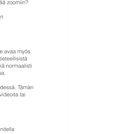
tää zoomiin? 
un 
- se avaa myös 
eteellisistä 
kä normaalisti 
ua.
 edessä. Tämän 
ideoita tai 
itella 