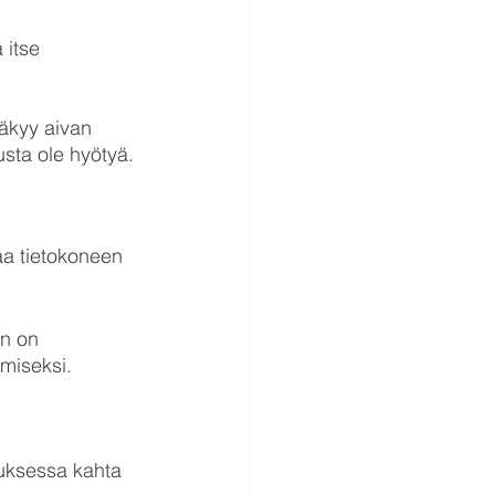
 itse 
äkyy aivan 
sta ole hyötyä. 
aa tietokoneen 
n on 
miseksi.
auksessa kahta 