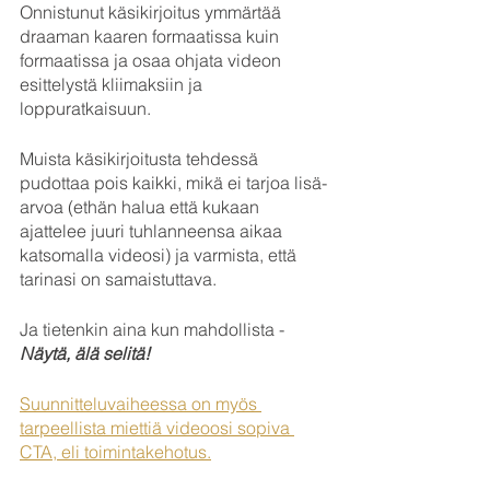
Onnistunut käsikirjoitus ymmärtää 
draaman kaaren formaatissa kuin 
formaatissa ja osaa ohjata videon 
esittelystä kliimaksiin ja 
loppuratkaisuun.  
Muista käsikirjoitusta tehdessä 
pudottaa pois kaikki, mikä ei tarjoa lisä-
arvoa (ethän halua että kukaan 
ajattelee juuri tuhlanneensa aikaa 
katsomalla videosi) ja varmista, että 
tarinasi on samaistuttava.
Ja tietenkin aina kun mahdollista - 
Näytä, älä selitä!
Suunnitteluvaiheessa on myös 
tarpeellista miettiä videoosi sopiva 
CTA, eli toimintakehotus.