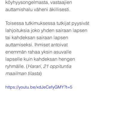
köyhyysongelmasta, vastaajien 
auttamishalu väheni äkillisesti. 
Toisessa tutkimuksessa tutkijat pyysivät 
lahjoituksia joko yhden sairaan lapsen 
tai kahdeksan sairaan lapsen 
auttamiseksi. Ihmiset antoivat 
enemmän rahaa yksin asuvalle 
lapselle kuin kahdeksan hengen 
ryhmälle. (
Harari, 21 oppituntia 
maailman tilasta
)
https://youtu.be/xdJeCefyGMY?t=5