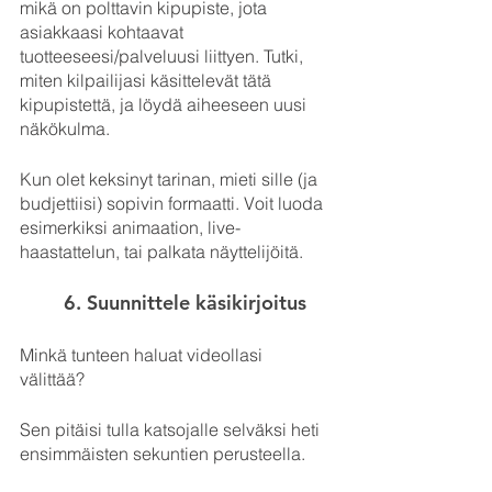
mikä on polttavin kipupiste, jota 
asiakkaasi kohtaavat 
tuotteeseesi/palveluusi liittyen. Tutki, 
miten kilpailijasi käsittelevät tätä 
kipupistettä, ja löydä aiheeseen uusi 
näkökulma.
Kun olet keksinyt tarinan, mieti sille (ja 
budjettiisi) sopivin formaatti. Voit luoda 
esimerkiksi animaation, live-
haastattelun, tai palkata näyttelijöitä.
6. Suunnittele käsikirjoitus
Minkä tunteen haluat videollasi 
välittää? 
Sen pitäisi tulla katsojalle selväksi heti 
ensimmäisten sekuntien perusteella.