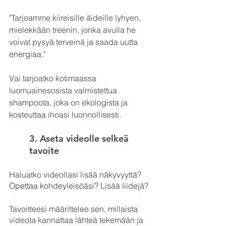
"Tarjoamme kiireisille äideille lyhyen, 
mielekkään treenin, jonka avulla he 
voivat pysyä terveinä ja saada uutta 
energiaa."
Vai tarjoatko kotimaassa 
luomuainesosista valmistettua 
shampoota, joka on ekologista ja 
kosteuttaa ihoasi luonnollisesti. 
3. Aseta videolle selkeä 
tavoite
Haluatko videollasi lisää näkyvyyttä? 
Opettaa kohdeyleisöäsi? Lisää liidejä? 
Tavoitteesi määrittelee sen, millaista 
videota kannattaa lähteä tekemään ja 