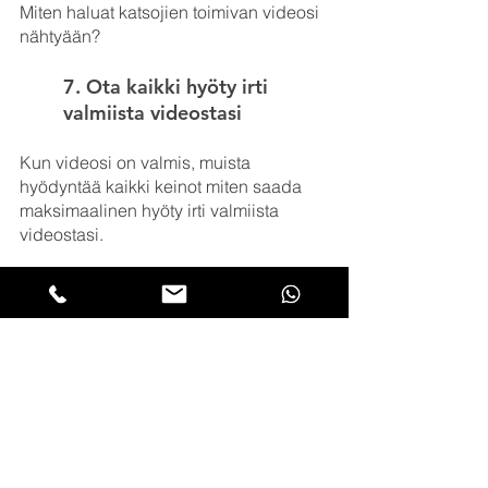
Miten haluat katsojien toimivan videosi 
nähtyään?
7. Ota kaikki hyöty irti 
valmiista videostasi
Kun videosi on valmis, muista 
hyödyntää kaikki keinot miten saada 
maksimaalinen hyöty irti valmiista 
videostasi.
Lisää tekstitykset, jaa sosiaalisessa 
mediassa, optimoi hakukoneita varten, 
hyödynnä 
sähköpostimarkkinoinnissa... Käytä 
videota kaikkialla missä se voi kertoa 
saman asian kuin teksti! 
Tiivistettynä