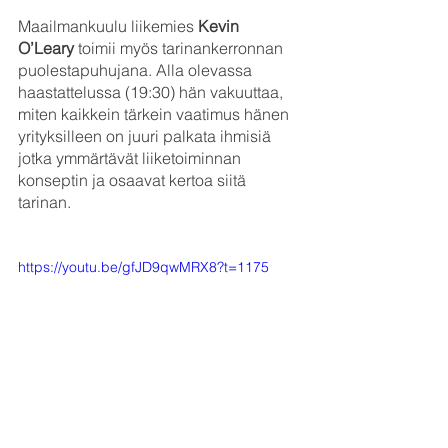
Maailmankuulu liikemies 
Kevin 
O’Leary
 toimii myös tarinankerronnan 
puolestapuhujana. Alla olevassa 
haastattelussa (19:30) hän vakuuttaa, 
miten kaikkein tärkein vaatimus hänen 
yrityksilleen on juuri palkata ihmisiä 
jotka ymmärtävät liiketoiminnan 
konseptin ja osaavat kertoa siitä 
tarinan. 
https://youtu.be/gfJD9qwMRX8?t=1175