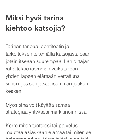
Miksi hyvä tarina 
kiehtoo katsojia?
Tarinan tarjoaa identiteetin ja 
tarkoituksen tekemällä katsojasta osan 
jotain itseään suurempaa. Lahjoittajan 
raha tekee isomman vaikutuksen 
yhden lapsen elämään verrattuna 
siihen, jos sen jakaa isomman joukon 
kesken. 
Myös sinä voit käyttää samaa 
strategiaa yrityksesi markkinoinnissa. 
Kerro miten tuotteesi tai palvelusi 
muuttaa asiakkaan elämää tai miten se 
helpottaa arkea. Myös faktoille on toki 